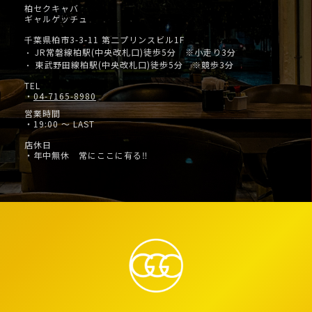
柏セクキャバ
ギャルゲッチュ
千葉県柏市3-3-11 第二プリンスビル1F
JR常磐線柏駅(中央改札口)徒歩5分 ※小走り3分
・
東武野田線柏駅(中央改札口)徒歩5分 ※競歩3分
・
TEL
・
04-7165-8980
営業時間
・19:00 ～ LAST
店休日
・年中無休 常にここに有る‼