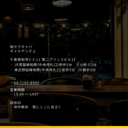
柏セクキャバ
ギャルゲッチュ
千葉県柏市3-3-11 第二プリンスビル1F
JR常磐線柏駅(中央改札口)徒歩5分 ※小走り3分
・
東武野田線柏駅(中央改札口)徒歩5分 ※競歩3分
・
TEL
・
04-7165-8980
営業時間
・19:00 ～ LAST
店休日
・年中無休 常にここに有る‼