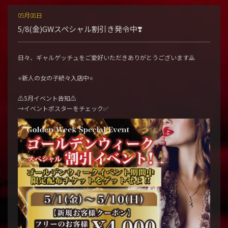
05月08日
5/8(金)GWスペシャル割引き発令中❣️
日々、ギャルゲッチュをご愛好いただきありがとうございます🙇
⭐️新人の女の子続々入店中⭐️
⚠️5月イベント告知⚠️
→イベントポスターをチェック✅