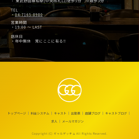
東武野田線柏駅(中央改札口)徒歩5分 ※競歩3分
・
TEL
・
04-7165-8980
営業時間
・19:00 ～ LAST
店休日
・年中無休 常にここに有る‼
トップページ
料金システム
キャスト
出勤表
店舗ブログ
キャストブログ
求人
メールマガジン
Copyright (C) ギャルゲッチュ All Rights Reserved.