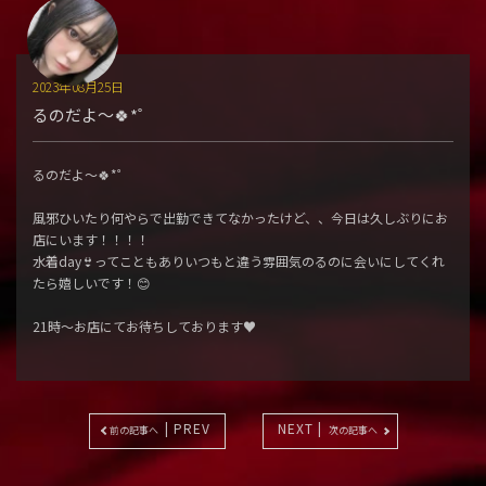
2023年08月25日
るのだよ〜🍀*゜
るのだよ〜🍀*゜
風邪ひいたり何やらで出勤できてなかったけど、、今日は久しぶりにお
店にいます！！！！
水着day👙ってこともありいつもと違う雰囲気のるのに会いにしてくれ
たら嬉しいです！😊
21時〜お店にてお待ちしております♥️
| PREV
NEXT |
前の記事へ
次の記事へ