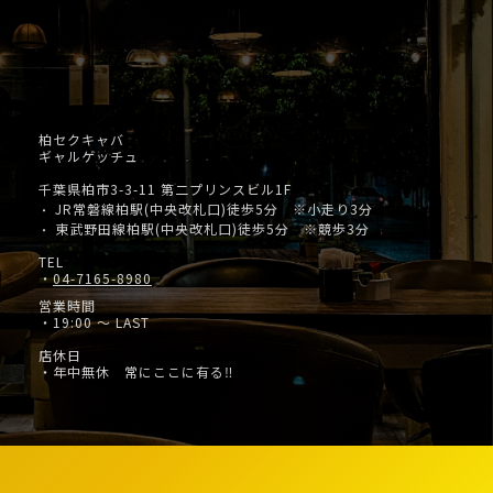
柏セクキャバ
ギャルゲッチュ
千葉県柏市3-3-11 第二プリンスビル1F
JR常磐線柏駅(中央改札口)徒歩5分 ※小走り3分
・
東武野田線柏駅(中央改札口)徒歩5分 ※競歩3分
・
TEL
・
04-7165-8980
営業時間
・19:00 ～ LAST
店休日
・年中無休 常にここに有る‼