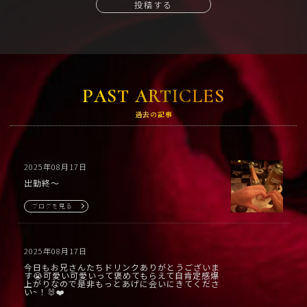
投稿する
PAST ARTICLES
過去の記事
2025年08月17日
出勤終〜
ブログを見る
2025年08月17日
今日もお兄さんたちドリンクありがとうございま
す😭可愛い可愛いって褒めてもらえて自肯定感爆
上がりなので是非もっとあげに会いにきてくださ
い~！🐰❤️