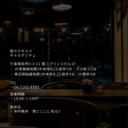
柏セクキャバ
ギャルゲッチュ
千葉県柏市3-3-11 第二プリンスビル1F
JR常磐線柏駅(中央改札口)徒歩5分 ※小走り3分
・
東武野田線柏駅(中央改札口)徒歩5分 ※競歩3分
・
TEL
・
04-7165-8980
営業時間
・19:00 ～ LAST
店休日
・年中無休 常にここに有る‼