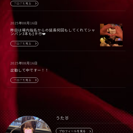
ブログを見る
2025年08月16日
昨日は場内指名からの延長何回もしてくれてシャ
ンパン3本も🍾🥂🥹❤️
ブログを見る
2025年08月16日
出勤して中ですー！！
ブログを見る
うた🐰
プロフィールを見る