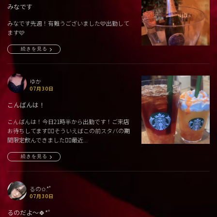
みなです
みなです先週！有難うございました🩷出勤して
ます🩷
続きを見る
ゆか
07月30日
こんばんは！
こんばんは！今日21時半から出勤です！ご来店
お待ちしてます🙂‍↕️そういえばこの前スタバの期
間限定飲んできました👍🏻最近...
続きを見る
るの✩.*˚
07月30日
るのだよ〜🍀*゜