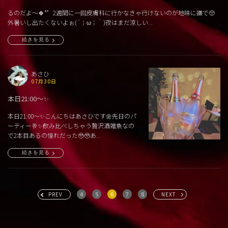
るのだよ〜🍀*゜2週間に一回皮膚科に行かなきゃ行けないのが地味に嫌で🥺
外暑いし出たくないよぉ(´；ω；｀)夜はまだ涼しい...
続きを見る
あさひ
07月30日
本日21:00〜✨
本日21:00〜✨こんにちはあさひです🌼先日のパ
ーティー🥂✨飲み比べしちゃう贅沢酒雑魚なの
で2本目あるの憧れだった🥹🥹あ...
続きを見る
4
5
6
7
8
PREV
NEXT