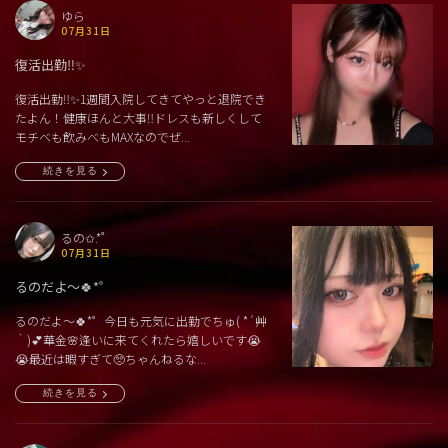
ゆら
07月31日
復活出勤‼️✨
復活出勤‼️✨1週間入院してきてやっと退院でき
たよん！健康ほんと大事‼️ドレスも新しくして
モチベも飲みべもMAXなのでぜ...
続きを見る
るの✩.*˚
07月31日
るのだよ〜🍀*゜
るのだよ〜🍀*゜今日も元気に出勤でちゅ( *´艸
｀)💕華金🌸逢いに来てくれたら嬉しいです😭
😭最近は暇すぎて🥺ちゃんねるな...
続きを見る