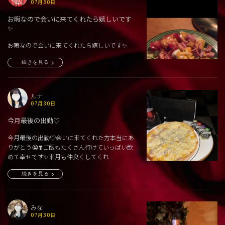
07月30日
お暇なので会いに来てくれたら嬉しいです
✨
お暇なので会いに来てくれたら嬉しいです✨
続きを見る
ルナ
07月30日
今月最後の出勤♡
今月最後の出勤♡会いに来てくれた方本当にあ
りがとう😭❣️ご飯もたくさん行けていっぱい飲
めて幸せです✨来月も仲良くしてくれ...
続きを見る
みな
07月30日