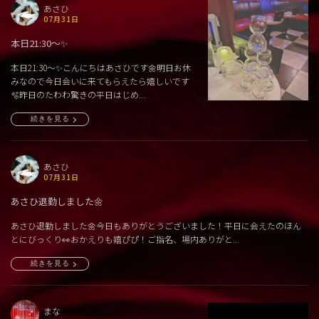
あさひ
07月31日
本日21:30〜✨
本日21:30〜✨こんにちはあさひです🌼明日お休
みなので今日会いに来てもらえたら嬉しいです
🫧昨日のたわわ驚きの平日はじめ...
続きを見る
あさひ
07月31日
あさひ退勤しました🌼
あさひ退勤しました🌼今日もありがとうございました！平日に会えたのほん
とにびっくり👀おかえりも嬉ぴぴ！ご指名、場内ありがと...
続きを見る
まな