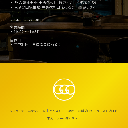
JR常磐線柏駅(中央改札口)徒歩5分 ※小走り3分
・
東武野田線柏駅(中央改札口)徒歩5分 ※競歩3分
・
TEL
・
04-7165-8980
営業時間
・19:00 ～ LAST
店休日
・年中無休 常にここに有る‼
トップページ
料金システム
キャスト
出勤表
店舗ブログ
キャストブログ
求人
メールマガジン