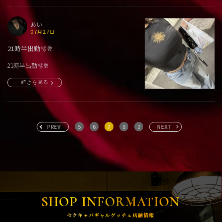
あい
07月27日
21時半出勤🫧🥂
21時半出勤🫧🥂
続きを見る
5
6
7
8
9
PREV
NEXT
SHOP INFORMATION
セクキャバギャルゲッチュ店舗情報