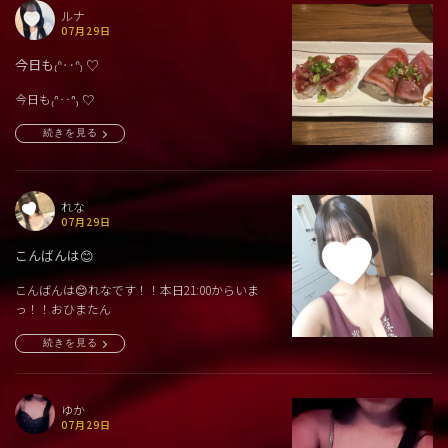
ルナ
07月29日
今日も₍ᐢ‥ᐢ₎ ♡
今日も₍ᐢ‥ᐢ₎ ♡
続きを見る
れな
07月29日
こんばんは😊
こんばんは😊れなです！！本日21:00からいま
っ！！おひまたん
続きを見る
ゆか
07月29日