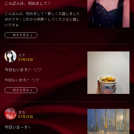
こんばんは、初めまして！
こんばんは、初めまして！新しく入店しました
ゆかです！これから仲良くしてくださると嬉し
いです☺️
続きを見る
ルナ
07月28日
今日もいます₍ᐢ‥ᐢ₎ ♡
今日もいます₍ᐢ‥ᐢ₎ ♡
続きを見る
まな
07月28日
今日いまーす✨