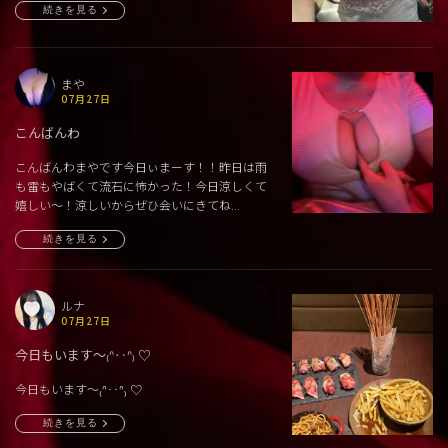
続きを見る
まや
07月27日
こんばんわ
こんばんわまやです今日ぃまーす！！昨日は雨
も雷もやばくて流石に怖かった！今日涼しくて
嬉しい〜！涼しいからぜひ会いにきてね...
続きを見る
ルナ
07月27日
今日もいます〜₍ᐢ‥ᐢ₎ ♡
今日もいます〜₍ᐢ‥ᐢ₎ ♡
続きを見る