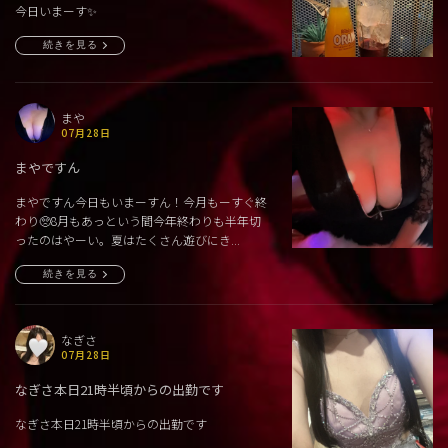
今日いまーす✨
続きを見る
まや
07月28日
まやですん
まやですん今日もいまーすん！今月もーすぐ終
わり🥺8月もあっという間今年終わりも半年切
ったのはやーい。夏はたくさん遊びにき...
続きを見る
なぎさ
07月28日
なぎさ本日21時半頃からの出勤です
なぎさ本日21時半頃からの出勤です