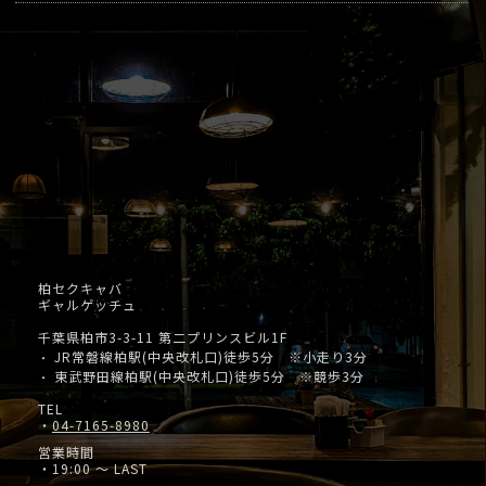
柏セクキャバ
ギャルゲッチュ
千葉県柏市3-3-11 第二プリンスビル1F
JR常磐線柏駅(中央改札口)徒歩5分 ※小走り3分
・
東武野田線柏駅(中央改札口)徒歩5分 ※競歩3分
・
TEL
・
04-7165-8980
営業時間
・19:00 ～ LAST